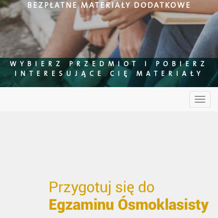
BEZPŁATNE MATERIAŁY DODATKOWE
WYBIERZ PRZEDMIOT I POBIERZ
INTERESUJĄCE CIĘ MATERIAŁY
Toggl
navig